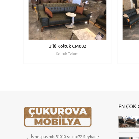
WHATSAPP ILE TEKLIF AL
3’lü Koltuk CM002
Koltuk Takımı
EN ÇOK
İsmetpaş mh. 51010 sk. no:72 Seyhan /