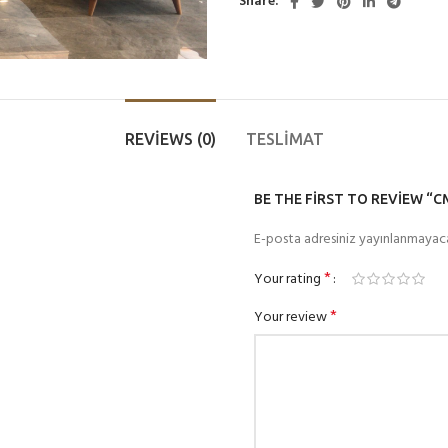
Share:
REVIEWS (0)
TESLİMAT
BE THE FIRST TO REVIEW “C
E-posta adresiniz yayınlanmayac
*
Your rating
*
Your review