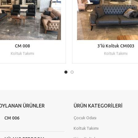
WHATSAPP ILE TEKLIF AL
WHATSAPP ILE TEKLIF A
CM 008
3’lü Koltuk CM003
Koltuk Takımı
Koltuk Takımı
 OYLANAN ÜRÜNLER
ÜRÜN KATEGORILERI
Çocuk Odası
CM 006
Koltuk Takımı