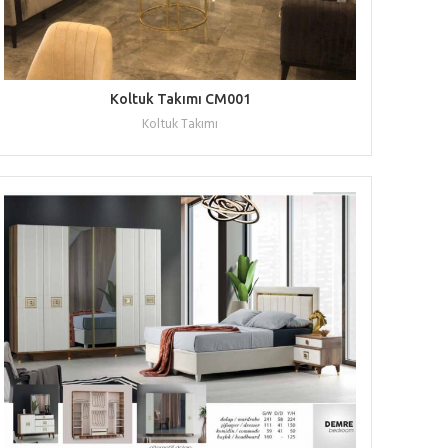
WHATSAPP ILE TEKLIF AL
Koltuk Takımı CM001
Koltuk Takımı