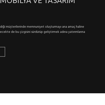
MOBİLYA VE TASARIM
verdiği müşterilerinde memnuniyet oluşturmayı ana amaç haline
cekte de bu çizgisini sürdürüp geliştirmek adına yatırımlarına
I