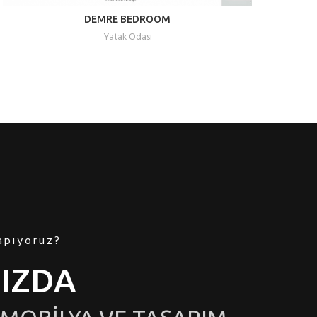
READ MORE
DEMRE BEDROOM
Yatak Odası
apıyoruz?
IZDA