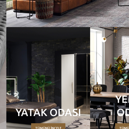
YE
YATAK ODASI
O
TÜMÜNÜ İNCELE
TÜMÜ