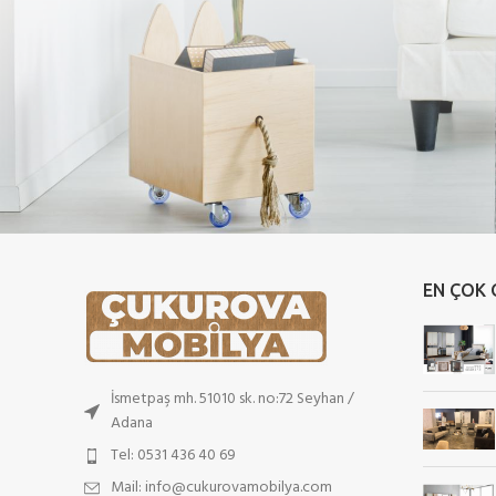
EN ÇOK
İsmetpaş mh. 51010 sk. no:72 Seyhan /
Adana
Tel: 0531 436 40 69
Mail: info@cukurovamobilya.com