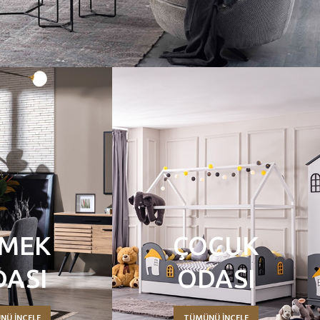
MEK
ÇOCUK
DASI
ODASI
NÜ İNCELE
TÜMÜNÜ İNCELE