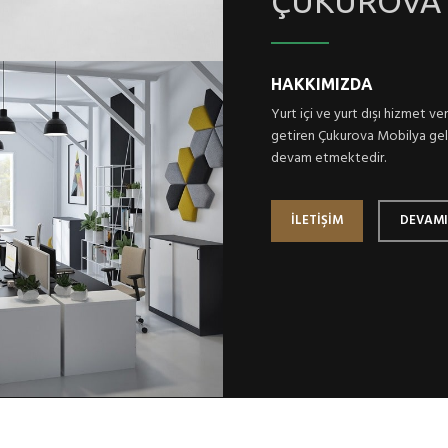
ÇUKUROVA 
HAKKIMIZDA
Yurt içi ve yurt dışı hizmet 
getiren Çukurova Mobilya gele
devam etmektedir.
İLETİŞİM
DEVAM