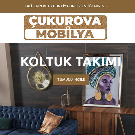
KALİTENİN VE UYGUN FİYATIN BİRLEŞTİĞİ ADRES...
KOLTUK TAKIMI
TÜMÜNÜ İNCELE