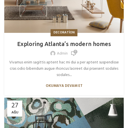
DECORATION
Exploring Atlanta’s modern homes
0
Admin
Vivamus enim sagittis aptent hac mi dui a per aptent suspendisse
cras odio bibendum augue rhoncus laoreet dui praesent sodales
sodales....
OKUMAYA DEVAM ET
27
AĞU