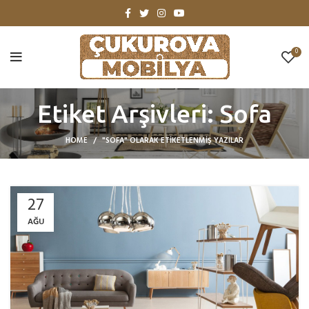
0
Etiket Arşivleri: Sofa
HOME
"SOFA" OLARAK ETIKETLENMIŞ YAZILAR
27
AĞU